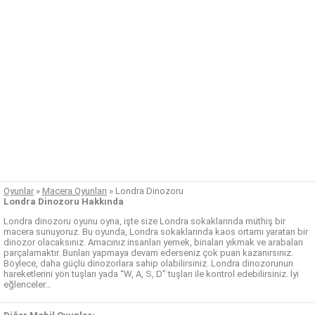
Oyunlar
»
Macera Oyunları
»
Londra Dinozoru
Londra Dinozoru Hakkında
Londra dinozoru oyunu oyna, işte size Londra sokaklarında müthiş bir
macera sunuyoruz. Bu oyunda, Londra sokaklarında kaos ortamı yaratan bir
dinozor olacaksınız. Amacınız insanları yemek, binaları yıkmak ve arabaları
parçalamaktır. Bunları yapmaya devam ederseniz çok puan kazanırsınız.
Böylece, daha güçlü dinozorlara sahip olabilirsiniz. Londra dinozorunun
hareketlerini yön tuşları yada “W, A, S, D” tuşları ile kontrol edebilirsiniz. İyi
eğlenceler…