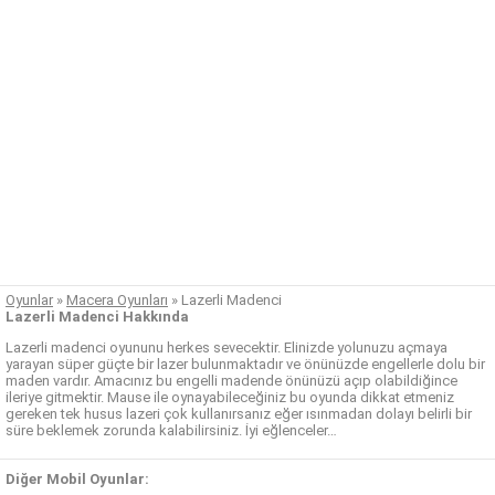
Oyunlar
»
Macera Oyunları
»
Lazerli Madenci
Lazerli Madenci Hakkında
Lazerli madenci oyununu herkes sevecektir. Elinizde yolunuzu açmaya
yarayan süper güçte bir lazer bulunmaktadır ve önünüzde engellerle dolu bir
maden vardır. Amacınız bu engelli madende önünüzü açıp olabildiğince
ileriye gitmektir. Mause ile oynayabileceğiniz bu oyunda dikkat etmeniz
gereken tek husus lazeri çok kullanırsanız eğer ısınmadan dolayı belirli bir
süre beklemek zorunda kalabilirsiniz. İyi eğlenceler…
Diğer Mobil Oyunlar: