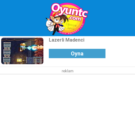
Lazerli Madenci
Oyna
reklam