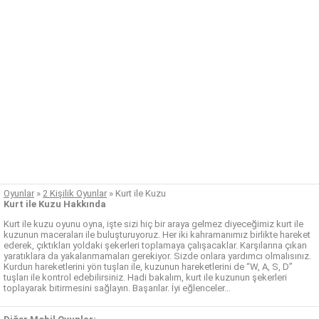
Oyunlar
»
2 Kişilik Oyunlar
»
Kurt ile Kuzu
Kurt ile Kuzu Hakkında
Kurt ile kuzu oyunu oyna, işte sizi hiç bir araya gelmez diyeceğimiz kurt ile
kuzunun maceraları ile buluşturuyoruz. Her iki kahramanımız birlikte hareket
ederek, çıktıkları yoldaki şekerleri toplamaya çalışacaklar. Karşılarına çıkan
yaratıklara da yakalanmamaları gerekiyor. Sizde onlara yardımcı olmalısınız.
Kurdun hareketlerini yön tuşları ile, kuzunun hareketlerini de “W, A, S, D”
tuşları ile kontrol edebilirsiniz. Hadi bakalım, kurt ile kuzunun şekerleri
toplayarak bitirmesini sağlayın. Başarılar. İyi eğlenceler…