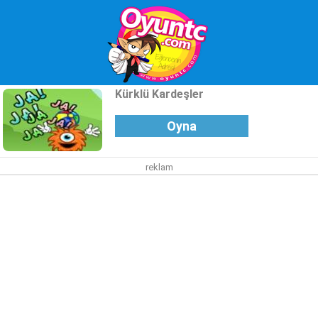
Kürklü Kardeşler
Oyna
reklam