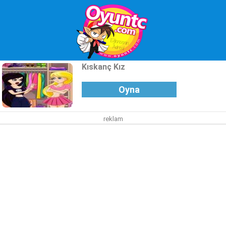
Kıskanç Kız
Oyna
reklam