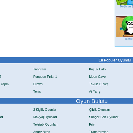
Değişen Ş
Besl
En Popüler Oyunlar
Tangram
Küçük Balık
2
Penguen Fırlat 1
Moon Cave
 Yapm..
Browni
Tavuk Güveç
Tenis
At Yarışı
Oyun Bulutu
2 Kişilik Oyunlar
Çiftlik Oyunları
rı
Makyaj Oyunları
Sünger Bob Oyunları
Teletabi Oyunları
Friv
Angry Birds
Transformice