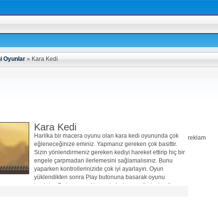
i Oyunlar
»
Kara Kedi
Kara Kedi
Harilka bir macera oyunu olan kara kedi oyununda çok
reklam
eğleneceğinize eminiz. Yapmanız gereken çok basittir.
Sizin yönlendirmeniz gereken kediyi hareket ettirip hiç bir
engele çarpmadan ilerlemesini sağlamalısınız. Bunu
yaparken kontrollerinizide çok iyi ayarlayın. Oyun
yüklendikten sonra Play butonuna basarak oyunu
başlatın. Daha sonra klavyede bulunan yön tuşları ile
hareket edin. İyi eğlenceler dileriz..