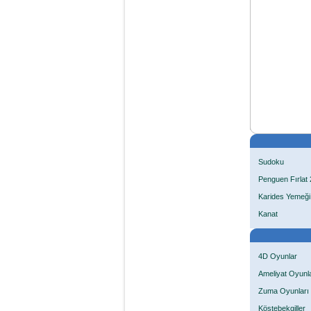
Sudoku
Penguen Fırlat 
Karides Yemeği
Kanat
4D Oyunlar
Ameliyat Oyunla
Zuma Oyunları
Köstebekgiller