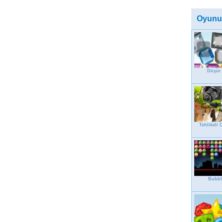
Oyunu
Düşür 
Tehlikeli 
Bubbl