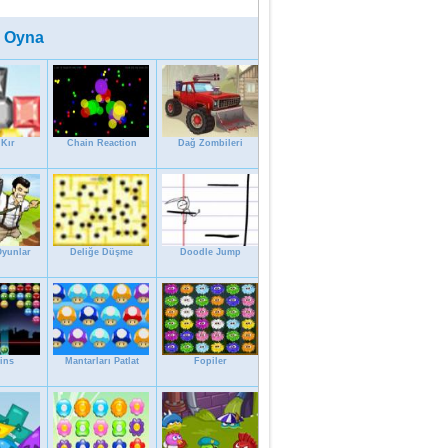
 Oyna
Kır
Chain Reaction
Dağ Zombileri
Oyunlar
Deliğe Düşme
Doodle Jump
ins
Mantarları Patlat
Fopiler