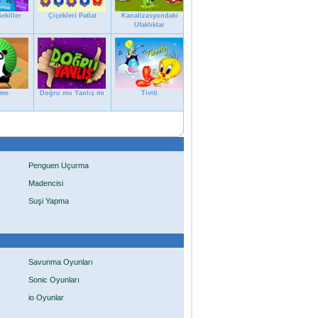
ekiller
Çiçekleri Patlat
Kanalizasyondaki
Ufaklıklar
eme
Doğru mu Yanlış mı
Tiviti
Penguen Uçurma
Madencisi
Suşi Yapma
Savunma Oyunları
Sonic Oyunları
io Oyunlar