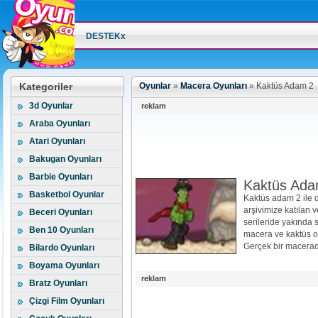
DESTEKx
Kategoriler
Oyunlar
»
Macera Oyunları
»
Kaktüs Adam 2
3d Oyunlar
reklam
Araba Oyunları
Atari Oyunları
Bakugan Oyunları
Barbie Oyunları
Kaktüs Ada
Basketbol Oyunlar
Kaktüs adam 2 ile 
arşivimize katılan 
Beceri Oyunları
serileride yakında si
Ben 10 Oyunları
macera ve kaktüs oy
Gerçek bir maceradı
Bilardo Oyunları
Boyama Oyunları
reklam
Bratz Oyunları
Çizgi Film Oyunları