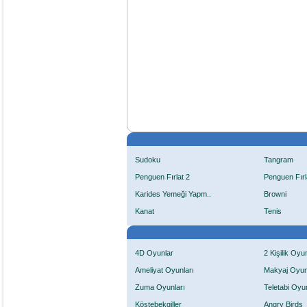
Sudoku
Tangram
Penguen Fırlat 2
Penguen Fırl
Karides Yemeği Yapm..
Browni
Kanat
Tenis
4D Oyunlar
2 Kişilik Oyu
Ameliyat Oyunları
Makyaj Oyun
Zuma Oyunları
Teletabi Oyun
Köstebekgiller
Angry Birds