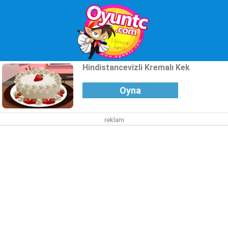
Hindistancevizli Kremalı Kek
Oyna
reklam