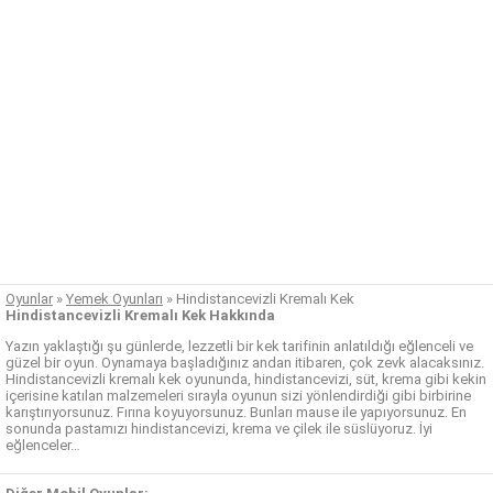
Oyunlar
»
Yemek Oyunları
»
Hindistancevizli Kremalı Kek
Hindistancevizli Kremalı Kek Hakkında
Yazın yaklaştığı şu günlerde, lezzetli bir kek tarifinin anlatıldığı eğlenceli ve
güzel bir oyun. Oynamaya başladığınız andan itibaren, çok zevk alacaksınız.
Hindistancevizli kremalı kek oyununda, hindistancevizi, süt, krema gibi kekin
içerisine katılan malzemeleri sırayla oyunun sizi yönlendirdiği gibi birbirine
karıştırıyorsunuz. Fırına koyuyorsunuz. Bunları mause ile yapıyorsunuz. En
sonunda pastamızı hindistancevizi, krema ve çilek ile süslüyoruz. İyi
eğlenceler…