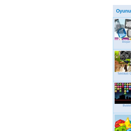
Oyunu
Düşür 
Tehlikeli 
Bubbl