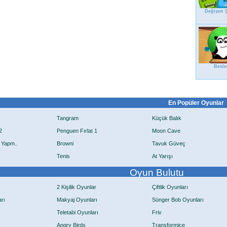
Değişen Ş
Besl
En Popüler Oyunlar
Tangram
Küçük Balık
2
Penguen Fırlat 1
Moon Cave
 Yapm..
Browni
Tavuk Güveç
Tenis
At Yarışı
Oyun Bulutu
2 Kişilik Oyunlar
Çiftlik Oyunları
rı
Makyaj Oyunları
Sünger Bob Oyunları
Teletabi Oyunları
Friv
Angry Birds
Transformice