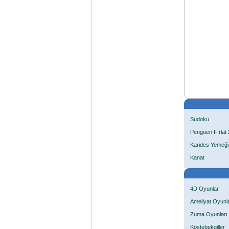
Sudoku
Penguen Fırlat 
Karides Yemeği
Kanat
4D Oyunlar
Ameliyat Oyunla
Zuma Oyunları
Köstebekgiller