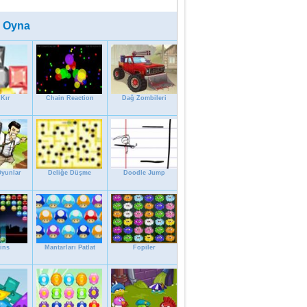
 Oyna
Kır
Chain Reaction
Dağ Zombileri
Oyunlar
Deliğe Düşme
Doodle Jump
ins
Mantarları Patlat
Fopiler