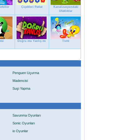
ekiller
Çiçekleri Patlat
Kanalizasyondaki
Ufaklıklar
eme
Doğru mu Yanlış mı
Tiviti
Penguen Uçurma
Madencisi
Suşi Yapma
Savunma Oyunları
Sonic Oyunları
io Oyunlar