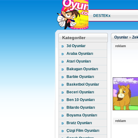
DESTEKx
Kategoriler
Oyunlar
»
Zek
3d Oyunlar
reklam
Araba Oyunları
Atari Oyunları
Bakugan Oyunları
Barbie Oyunları
Basketbol Oyunlar
Beceri Oyunları
Ben 10 Oyunları
Bilardo Oyunları
Boyama Oyunları
reklam
Bratz Oyunları
Çizgi Film Oyunları