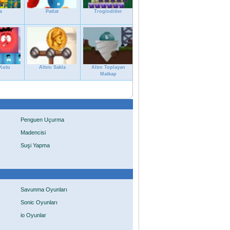
a
Patlat
Trogloditler
Kutu
Altını Sakla
Altın Toplayan
Matkap
Penguen Uçurma
Madencisi
Suşi Yapma
Savunma Oyunları
Sonic Oyunları
io Oyunlar