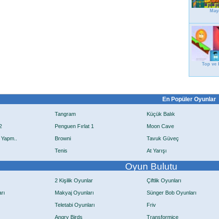
May
Top ve 
En Popüler Oyunlar
Tangram
Küçük Balık
2
Penguen Fırlat 1
Moon Cave
 Yapm..
Browni
Tavuk Güveç
Tenis
At Yarışı
Oyun Bulutu
2 Kişilik Oyunlar
Çiftlik Oyunları
rı
Makyaj Oyunları
Sünger Bob Oyunları
Teletabi Oyunları
Friv
Angry Birds
Transformice