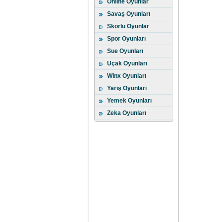
Online Oyunlar
Savaş Oyunları
Skorlu Oyunlar
Spor Oyunları
Sue Oyunları
Uçak Oyunları
Winx Oyunları
Yarış Oyunları
Yemek Oyunları
Zeka Oyunları