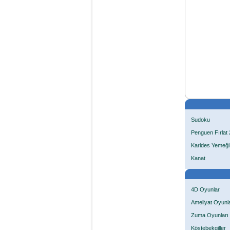
Sudoku
Penguen Fırlat 
Karides Yemeği
Kanat
4D Oyunlar
Ameliyat Oyunla
Zuma Oyunları
Köstebekgiller