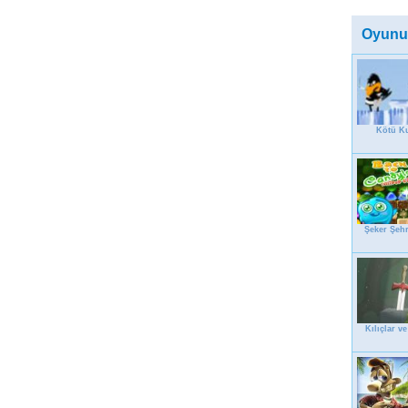
Oyunu
Kötü Ku
Şeker Şehr
Kılıçlar v