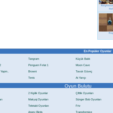
Neighbou
Hel
Ro
En Popüler Oyunlar
Tangram
Küçük Balık
2
Penguen Fırlat 1
Moon Cave
 Yapm..
Browni
Tavuk Güveç
Tenis
At Yarışı
Oyun Bulutu
2 Kişilik Oyunlar
Çiftlik Oyunları
rı
Makyaj Oyunları
Sünger Bob Oyunları
Teletabi Oyunları
Friv
Angry Birds
Transformice