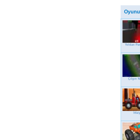
Oyunu
Yoldan Par
Çılgın N
İtfai