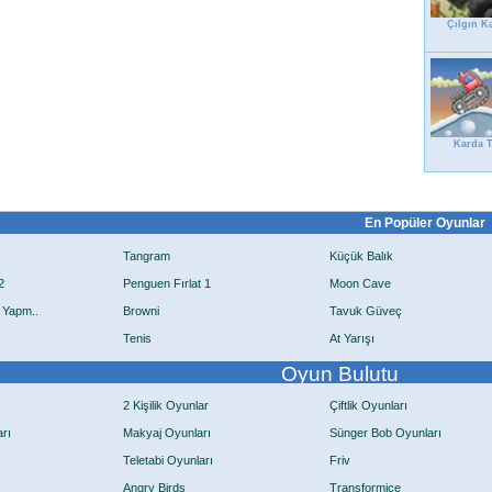
Çılgın 
Karda 
En Popüler Oyunlar
Tangram
Küçük Balık
2
Penguen Fırlat 1
Moon Cave
 Yapm..
Browni
Tavuk Güveç
Tenis
At Yarışı
Oyun Bulutu
2 Kişilik Oyunlar
Çiftlik Oyunları
rı
Makyaj Oyunları
Sünger Bob Oyunları
Teletabi Oyunları
Friv
Angry Birds
Transformice