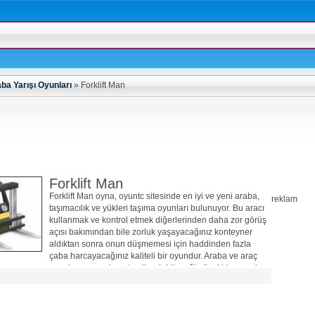
ba Yarışı Oyunları
»
Forklift Man
Forklift Man
Forklift Man oyna, oyuntc sitesinde en iyi ve yeni araba,
reklam
taşımacılık ve yükleri taşıma oyunları bulunuyor. Bu aracı
kullanmak ve kontrol etmek diğerlerinden daha zor görüş
açısı bakımından bile zorluk yaşayacağınız konteyner
aldıktan sonra onun düşmemesi için haddinden fazla
çaba harcayacağınız kaliteli bir oyundur. Araba ve araç
oyunları arayanların tercih edebileceği güzel bir oyundur.