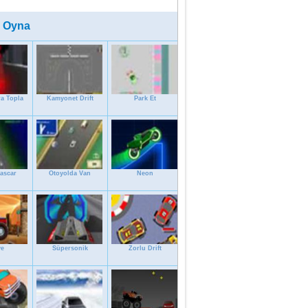
 Oyna
a Topla
Kamyonet Drift
Park Et
ascar
Otoyolda Van
Neon
ye
Süpersonik
Zorlu Drift