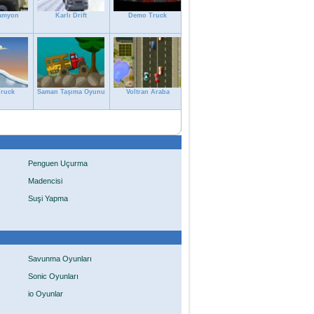
Kamyon
Karlı Drift
Demo Truck
Truck
Saman Taşıma Oyunu
Voltran Araba
Penguen Uçurma
Madencisi
Suşi Yapma
Savunma Oyunları
Sonic Oyunları
io Oyunlar