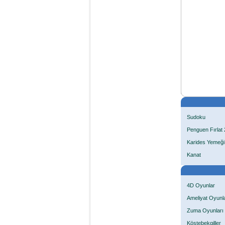
Sudoku
Penguen Fırlat 
Karides Yemeği
Kanat
4D Oyunlar
Ameliyat Oyunla
Zuma Oyunları
Köstebekgiller