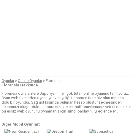
Oyunlar
»
Online Oyunlar
»
Florensia
Florensia Hakkında
Florensia oyna sizlere Japonya’nın en çok tutan online oyununu tanıtıyoruz.
Oyun web üzerinden oynanıyor ve üyeliği tamamen ücretsiz olan macera
dolu bir oyundur. Sağ üst kısımda bulunan hesap oluştur sekmesinden
hesabınızı oluşturduktan sonra size gelen maili onaylamanız yeterli olacaktır
bu eşsiz web oyununu oynamanız için şimdi başlayın. İyi eğlenceler…
Diğer Mobil Oyunlar: