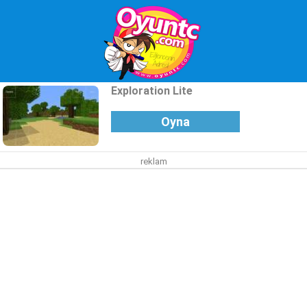
Exploration Lite
Oyna
reklam