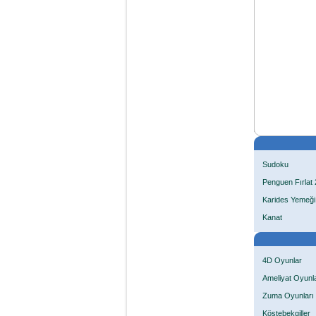
Sudoku
Penguen Fırlat 
Karides Yemeği
Kanat
4D Oyunlar
Ameliyat Oyunla
Zuma Oyunları
Köstebekgiller