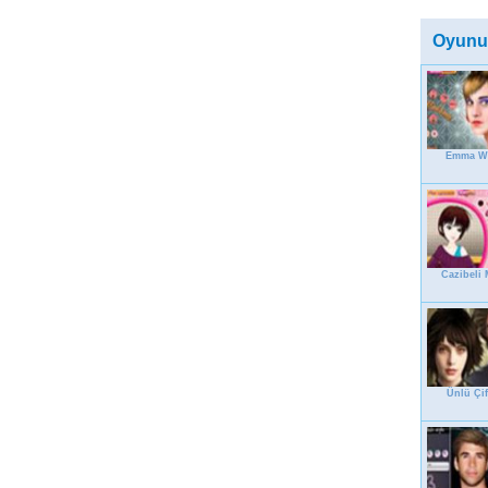
Oyunu
Emma W
Cazibeli 
Ünlü Çif