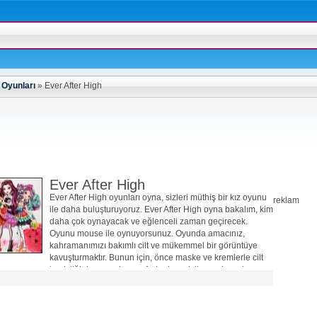
 Oyunları
»
Ever After High
Ever After High
Ever After High oyunları oyna, sizleri müthiş bir kız oyunu
reklam
ile daha buluşturuyoruz. Ever After High oyna bakalım, kim
daha çok oynayacak ve eğlenceli zaman geçirecek.
Oyunu mouse ile oynuyorsunuz. Oyunda amacınız,
kahramanımızı bakımlı cilt ve mükemmel bir görüntüye
kavuşturmaktır. Bunun için, önce maske ve kremlerle cilt
temizliğini yapacaksınız. Ardından, sivilce ve kaş alma
işlemlerini yaparak cilt bakımını tamamlayacaksınız. Daha
sonra diğer bölüme geçerek saç şekli, kıyafet, takı ve diğer
aksesuar şeçimlerini yaparak harika bir görüntü