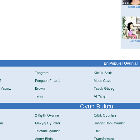
Ünlü Çif
Garson
En Popüler Oyunlar
Tangram
Küçük Balık
2
Penguen Fırlat 1
Moon Cave
 Yapm..
Browni
Tavuk Güveç
Tenis
At Yarışı
Oyun Bulutu
2 Kişilik Oyunlar
Çiftlik Oyunları
rı
Makyaj Oyunları
Sünger Bob Oyunları
Teletabi Oyunları
Friv
Angry Birds
Transformice