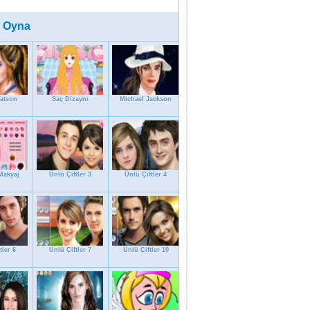
 Oyna
atson
Saç Dizaynı
Michael Jackson
Makyaj
Ünlü Çiftler 3
Ünlü Çiftler 4
tler 6
Ünlü Çiftler 7
Ünlü Çiftler 10