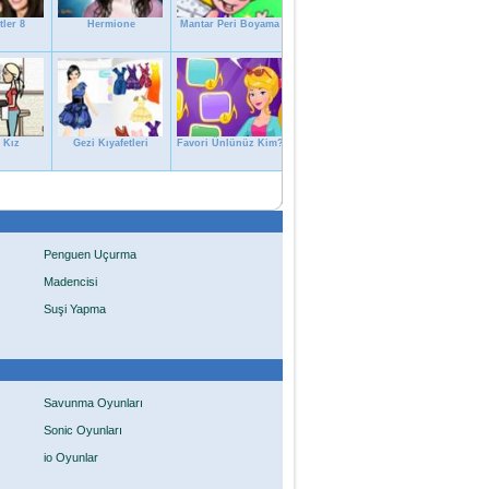
tler 8
Hermione
Mantar Peri Boyama
 Kız
Gezi Kıyafetleri
Favori Ünlünüz Kim?
Penguen Uçurma
Madencisi
Suşi Yapma
Savunma Oyunları
Sonic Oyunları
io Oyunlar