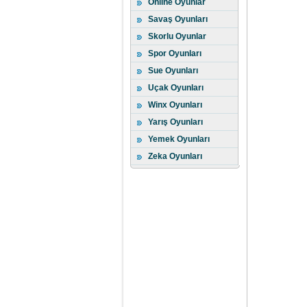
Online Oyunlar
Savaş Oyunları
Skorlu Oyunlar
Spor Oyunları
Sue Oyunları
Uçak Oyunları
Winx Oyunları
Yarış Oyunları
Yemek Oyunları
Zeka Oyunları