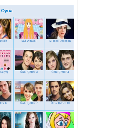
 Oyna
atson
Saç Dizaynı
Michael Jackson
Makyaj
Ünlü Çiftler 3
Ünlü Çiftler 4
tler 6
Ünlü Çiftler 7
Ünlü Çiftler 10