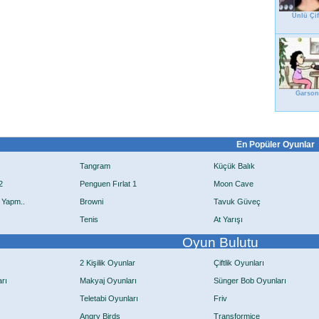
Ünlü Çif
Garson
En Popüler Oyunlar
Tangram
Küçük Balık
2
Penguen Fırlat 1
Moon Cave
 Yapm..
Browni
Tavuk Güveç
Tenis
At Yarışı
Oyun Bulutu
2 Kişilik Oyunlar
Çiftlik Oyunları
rı
Makyaj Oyunları
Sünger Bob Oyunları
Teletabi Oyunları
Friv
Angry Birds
Transformice