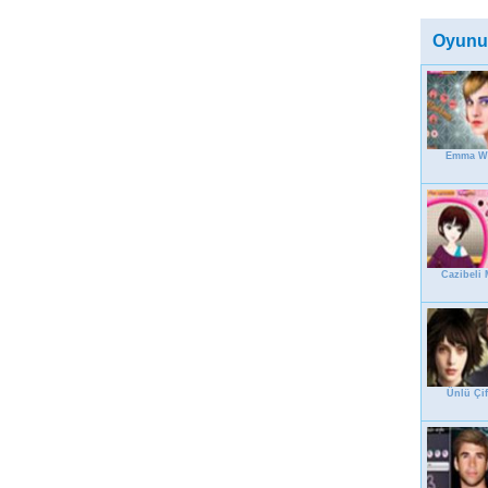
Oyunu
Emma W
Cazibeli 
Ünlü Çif