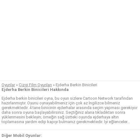
Oyunlar
»
Çizgi Film Oyunları
»
Ejderha Berkin Binicileri
Ejderha Berkin Binicileri Hakkında
Ejderha berkin binicileri oyna, bu oyun sizlere Cartoon Network tarafından
hazırlanmıştır. Oyunu oynayabilmeniz için çok az İngilizce bilmeniz
gerekmektedir. 4 tane binicinin ejderhalar arasında seçim yapması gerekiyor
daha sonra oyuna başlayabilirsiniz. Seçtiğiniz alana tıkladıktan sonra
yüklenmesini bekleyin; örneğin sağ üstteki oyunda ejderhaya altın
toplamasına yardım edip kapıyı bulmanız gerekmektedir. İyi eğlenceler…
Diğer Mobil Oyunlar: