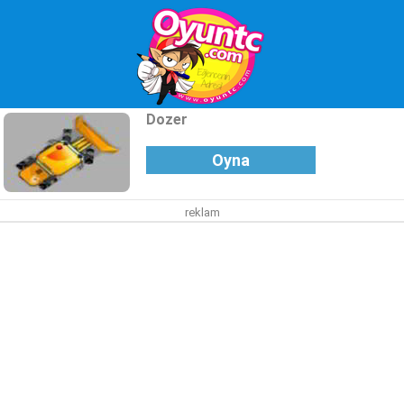
Dozer
Oyna
reklam