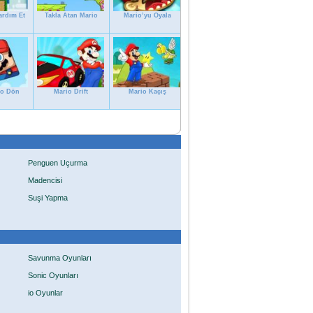
ardım Et
Takla Atan Mario
Mario’yu Oyala
io Dön
Mario Drift
Mario Kaçış
Penguen Uçurma
Madencisi
Suşi Yapma
Savunma Oyunları
Sonic Oyunları
io Oyunlar