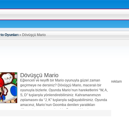
io Oyunları
»
Dövüşçü Mario
Dövüşçü Mario
Eğlenceli ve keyifli bir Mario oyunuyla güzel zaman
reklam
geçirmeye ne dersiniz? Dövüşçü Mario, maceralı bir
oyunuyla bizlerle. Oyunda Mario’nun hareketlerini “W, A,
S, D” tuşlarıyla yönlendirebilirsiniz. Kahramanımızın
zıplamasını da “J, K” tuşlarıyla sağlayabilirsiniz. Oyunda
amacınız, Mario’nun Goomba denilen yaratıkları
dövmesine yardımcı olmaktır. Bu yaratıkları her
dövdüğünüzde puanlarınız artacaktır. İyi eğlenceler…