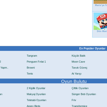
Mario’ya Y
Dön Mar
En Popüler Oyunlar
Tangram
Küçük Balık
2
Penguen Fırlat 1
Moon Cave
 Yapm..
Browni
Tavuk Güveç
Tenis
At Yarışı
Oyun Bulutu
2 Kişilik Oyunlar
Çiftlik Oyunları
rı
Makyaj Oyunları
Sünger Bob Oyunları
Teletabi Oyunları
Friv
Angry Birds
Transformice