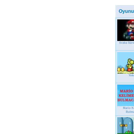
Oyunu
Araba Sür
Yok
Mario K
Bulm