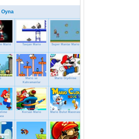
 Oyna
en Mario
Tavşan Mario
Super Mantar Mario
o
Mario ve
Mario Giydirme
Kahramanlar
elime
Korsan Mario
Mario Bulut Macerası
aca