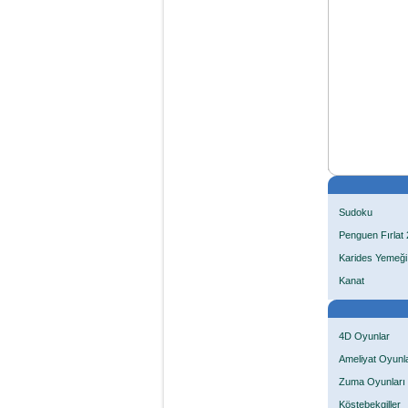
Sudoku
Penguen Fırlat 
Karides Yemeği
Kanat
4D Oyunlar
Ameliyat Oyunla
Zuma Oyunları
Köstebekgiller