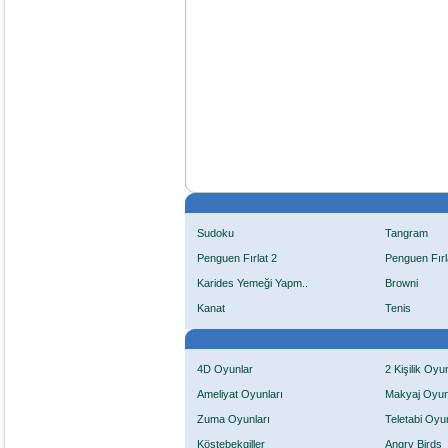
Sudoku
Tangram
Penguen Fırlat 2
Penguen Fırl
Karides Yemeği Yapm..
Browni
Kanat
Tenis
4D Oyunlar
2 Kişilik Oyu
Ameliyat Oyunları
Makyaj Oyun
Zuma Oyunları
Teletabi Oyun
Köstebekgiller
Angry Birds