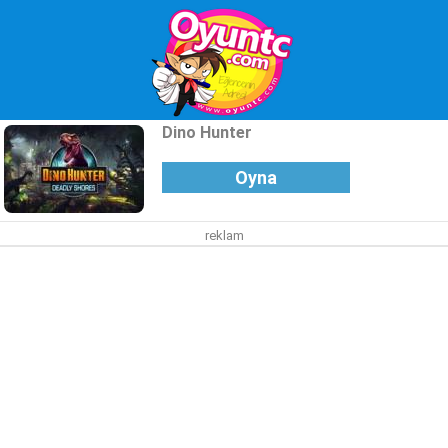
Dino Hunter
Oyna
reklam