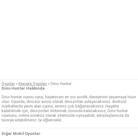
Oyunlar
»
Macera Oyunları
»
Dino Hunter
Dino Hunter Hakkında
Dino hunter oyunu oyna, hayatınızın en zor avcılık deneyimini yaşamaya hazır
olun. Oyunda, dinozor avcısı olarak dinozorları avlayacaksınız. Android
marketlerde yerini alan oyunu, eminiz çok beğeneceksiniz. Hayatta
kalabilmek için, dinozorları öldürmek zorunda kalacaksınız. Dino hunter
oyununu, online ücretsiz olarak sitemizde oynayabilir, arkadaşlarınıza da
tavsiye edebilirsiniz. İyi eğlenceler…
Diğer Mobil Oyunlar: