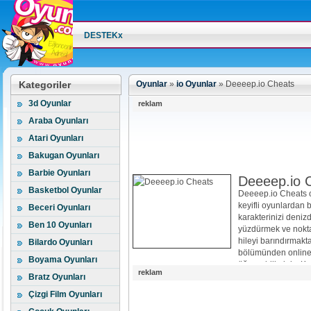
DESTEKx
Kategoriler
Oyunlar
»
io Oyunlar
»
Deeeep.io Cheats
3d Oyunlar
reklam
Araba Oyunları
Atari Oyunları
Bakugan Oyunları
Barbie Oyunları
Deeeep.io 
Basketbol Oyunlar
Deeeep.io Cheats o
keyifli oyunlardan
Beceri Oyunları
karakterinizi deniz
Ben 10 Oyunları
yüzdürmek ve nokta
hileyi barındırmakt
Bilardo Oyunları
bölümünden online o
Boyama Oyunları
öğrenebilirsiniz. Ko
reklam
sağlayabilirsiniz. K
Bratz Oyunları
Çizgi Film Oyunları