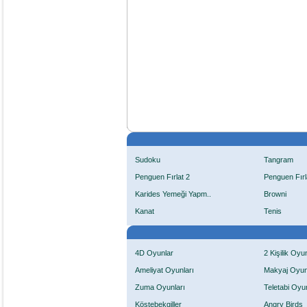
Sudoku
Tangram
Penguen Fırlat 2
Penguen Fırl
Karides Yemeği Yapm..
Browni
Kanat
Tenis
4D Oyunlar
2 Kişilik Oyu
Ameliyat Oyunları
Makyaj Oyun
Zuma Oyunları
Teletabi Oyun
Köstebekgiller
Angry Birds