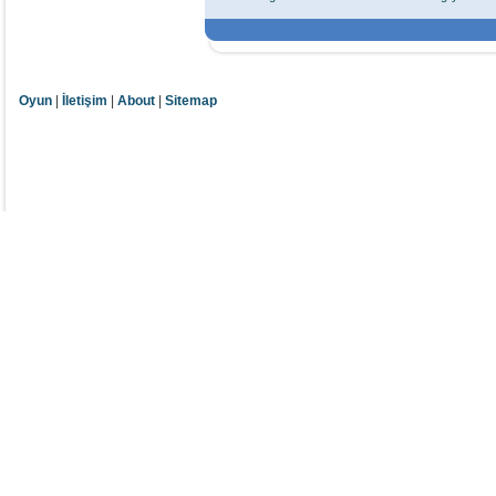
Oyun
|
İletişim
|
About
|
Sitemap