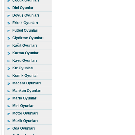
Çocuk Oyunları
Dini Oyunlar
Dövüş Oyunları
Erkek Oyunları
Futbol Oyunları
Giydirme Oyunları
Kağıt Oyunları
Karma Oyunlar
Kayu Oyunları
Kız Oyunları
Komik Oyunlar
Macera Oyunları
Manken Oyunları
Mario Oyunları
Mini Oyunlar
Motor Oyunları
Müzik Oyunları
Oda Oyunları