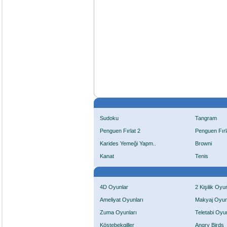
Sudoku
Tangram
Penguen Fırlat 2
Penguen Fırl
Karides Yemeği Yapm..
Browni
Kanat
Tenis
4D Oyunlar
2 Kişilik Oyu
Ameliyat Oyunları
Makyaj Oyun
Zuma Oyunları
Teletabi Oyun
Köstebekgiller
Angry Birds