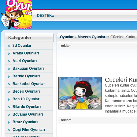
DESTEKx
Kategoriler
Oyunlar
»
Macera Oyunları
»
Cüceleri Kurtar
3d Oyunlar
reklam
Araba Oyunları
Atari Oyunları
Bakugan Oyunları
Barbie Oyunları
Cüceleri Ku
Basketbol Oyunlar
Cüceleri kurtar oyu
kurtarmalısınız. O
Beceri Oyunları
sebeple, cüceleri k
Ben 10 Oyunları
Kahramanımızın hare
edebilirsiniz. Karş
Bilardo Oyunları
insanlarla mücadele
Boyama Oyunları
yol üzerindeki anaht
reklam
cüceleri kurtarması
Bratz Oyunları
Çizgi Film Oyunları