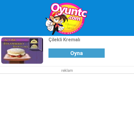
Çilekli Kremalı
Oyna
reklam