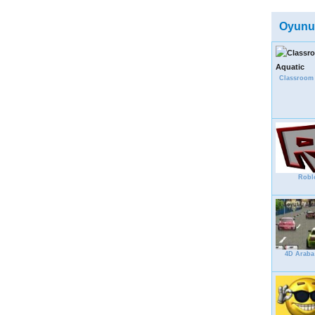
Oyunu
Classroom
Robl
4D Araba 