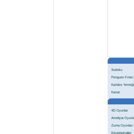
Sudoku
Penguen Fırlat 
Karides Yemeği
Kanat
4D Oyunlar
Ameliyat Oyunla
Zuma Oyunları
Köstebekgiller