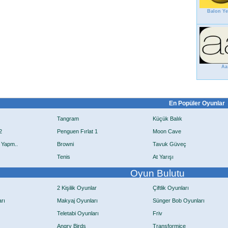
Balon Yer
Aa
En Popüler Oyunlar
Tangram
Küçük Balık
2
Penguen Fırlat 1
Moon Cave
 Yapm..
Browni
Tavuk Güveç
Tenis
At Yarışı
Oyun Bulutu
2 Kişilik Oyunlar
Çiftlik Oyunları
rı
Makyaj Oyunları
Sünger Bob Oyunları
Teletabi Oyunları
Friv
Angry Birds
Transformice