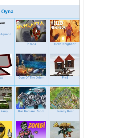
 Oyna
 Aquatic
İnsatia
Hello Neighbor
ox
Gem Of The Orient
Frv2
Yarışı
Kar Kaplanı Robot
Trendy Kent