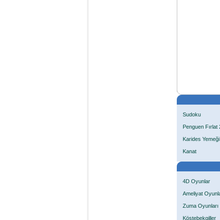
Sudoku
Penguen Fırlat 
Karides Yemeği
Kanat
4D Oyunlar
Ameliyat Oyunla
Zuma Oyunları
Köstebekgiller