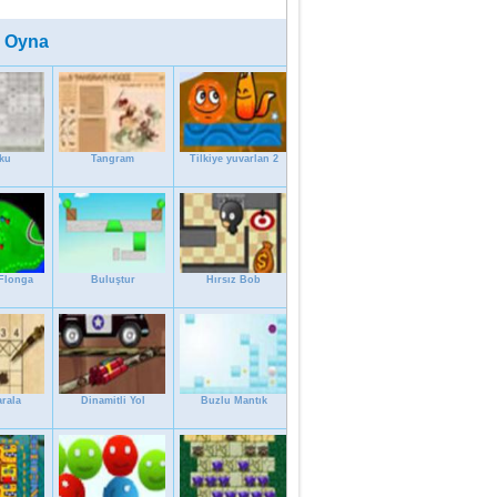
 Oyna
ku
Tangram
Tilkiye yuvarlan 2
Flonga
Buluştur
Hırsız Bob
rala
Dinamitli Yol
Buzlu Mantık