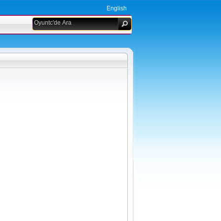
English