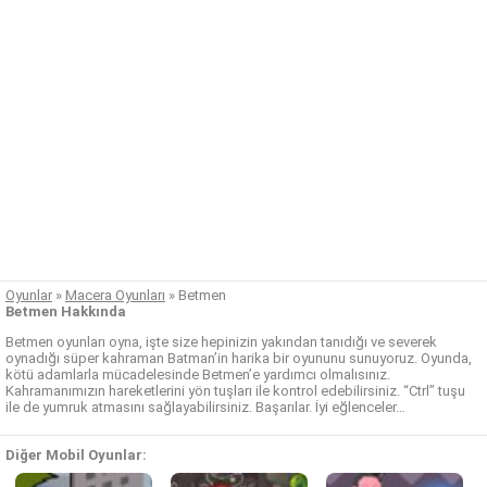
Oyunlar
»
Macera Oyunları
»
Betmen
Betmen Hakkında
Betmen oyunları oyna, işte size hepinizin yakından tanıdığı ve severek
oynadığı süper kahraman Batman’in harika bir oyununu sunuyoruz. Oyunda,
kötü adamlarla mücadelesinde Betmen’e yardımcı olmalısınız.
Kahramanımızın hareketlerini yön tuşları ile kontrol edebilirsiniz. “Ctrl” tuşu
ile de yumruk atmasını sağlayabilirsiniz. Başarılar. İyi eğlenceler…
Diğer Mobil Oyunlar: