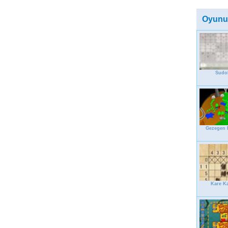
Oyunu
Sudo
Gezegen 
Kare Ka