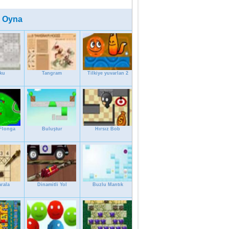
 Oyna
ku
Tangram
Tilkiye yuvarlan 2
Flonga
Buluştur
Hırsız Bob
rala
Dinamitli Yol
Buzlu Mantık