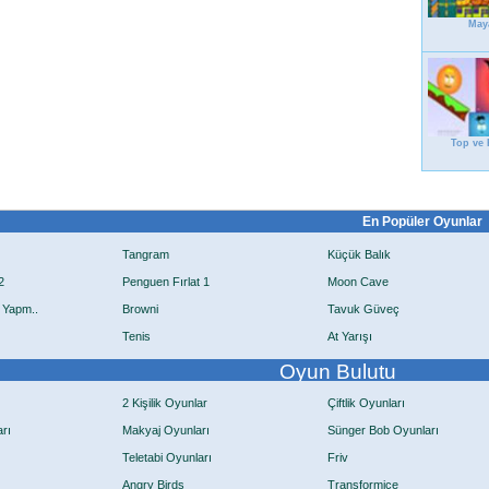
May
Top ve 
En Popüler Oyunlar
Tangram
Küçük Balık
2
Penguen Fırlat 1
Moon Cave
 Yapm..
Browni
Tavuk Güveç
Tenis
At Yarışı
Oyun Bulutu
2 Kişilik Oyunlar
Çiftlik Oyunları
rı
Makyaj Oyunları
Sünger Bob Oyunları
Teletabi Oyunları
Friv
Angry Birds
Transformice