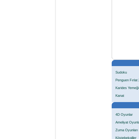
Sudoku
Penguen Fırlat 
Karides Yemeği
Kanat
4D Oyunlar
Ameliyat Oyunla
Zuma Oyunları
Köstebekgiller