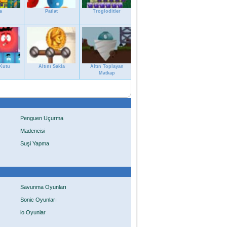
a
Patlat
Trogloditler
Kutu
Altını Sakla
Altın Toplayan
Matkap
Penguen Uçurma
Madencisi
Suşi Yapma
Savunma Oyunları
Sonic Oyunları
io Oyunlar