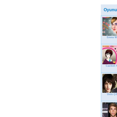
Oyunu
Emma W
Cazibeli 
Ünlü Çif