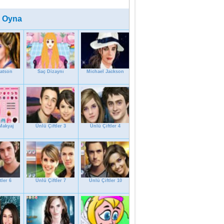
 Oyna
atson
Saç Dizaynı
Michael Jackson
Makyaj
Ünlü Çiftler 3
Ünlü Çiftler 4
tler 6
Ünlü Çiftler 7
Ünlü Çiftler 10