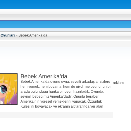
 Oyunları
»
Bebek Amerika’da
Bebek Amerika’da
Bebek Amerika’da oyunu oyna, sevgili arkadaşlar sizlere
reklam
hem yemek, hem boyama, hem de giydirme oyununun bir
arada bulunduğu harika bir oyun hazırladık. Oyunda,
sevimli bebeğimiz Amerika’dadır. Onunla beraber
Amerika’nın yöresel yemeklerini yapacak, Özgürlük
Kulesi’ni boyayacak ve ekranın alt tarafında yer alan
Amerika’ya özgü kıyafet, ayakkabı, çanta ve çorapları ona
giydireceksiniz. İyi eğlenceler…