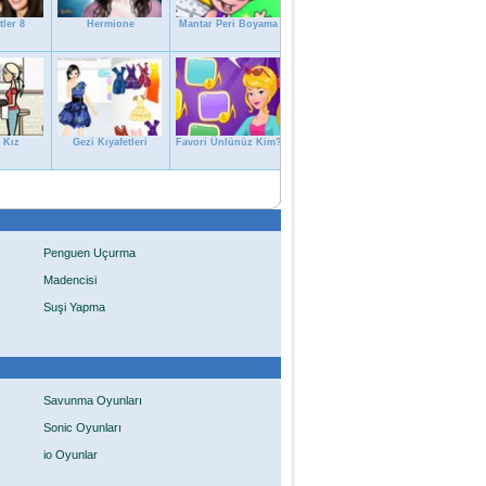
tler 8
Hermione
Mantar Peri Boyama
 Kız
Gezi Kıyafetleri
Favori Ünlünüz Kim?
Penguen Uçurma
Madencisi
Suşi Yapma
Savunma Oyunları
Sonic Oyunları
io Oyunlar