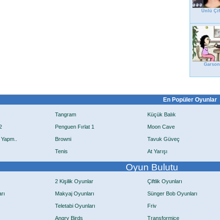
Ünlü Çif
Garson
En Popüler Oyunlar
Tangram
Küçük Balık
2
Penguen Fırlat 1
Moon Cave
 Yapm..
Browni
Tavuk Güveç
Tenis
At Yarışı
Oyun Bulutu
2 Kişilik Oyunlar
Çiftlik Oyunları
rı
Makyaj Oyunları
Sünger Bob Oyunları
Teletabi Oyunları
Friv
Angry Birds
Transformice