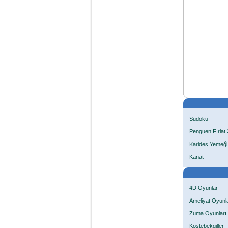
Sudoku
Penguen Fırlat 
Karides Yemeği
Kanat
4D Oyunlar
Ameliyat Oyunla
Zuma Oyunları
Köstebekgiller