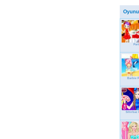
Oyunu
Part
Barbie P
Sihirbaz 