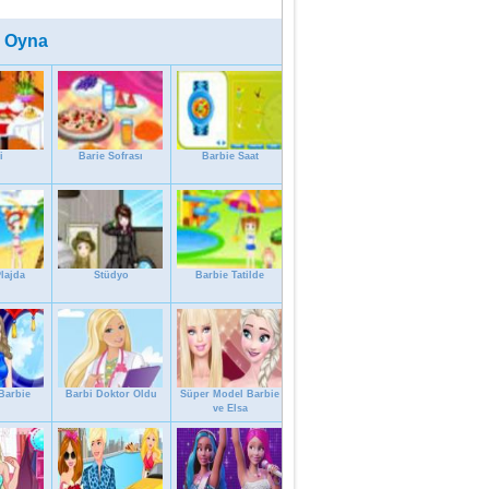
 Oyna
i
Barie Sofrası
Barbie Saat
lajda
Stüdyo
Barbie Tatilde
Barbie
Barbi Doktor Oldu
Süper Model Barbie
ve Elsa