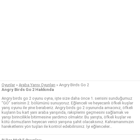
Oyunlar
»
Araba Yarışı Oyunları
»
Angry Birds Go 2
Angry Birds Go 2 Hakkında
Angry birds go 2 oyunu oyna, işte size daha önce 1. serisini sunduğumuz
“GO” serisinin 2. bölümünü sunuyoruz. Eğlenceli ve heyecanlı öfkeli kuşlar
yarış oyunu ile yine beraberiz. Angry birds go 2 oyununda amacınız, öfkeli
kuşların bu kart yani araba yarışında, rakiplerini geçmesini sağlamak ve
yarışı birincilikle bitirmesine yardımcı olmaktır. Bu yarışta, öfkeli kuşlar ve
kötü domuzların heyecan verici yarışına şahit olacaksınız. Kahramanımızın
hareketlerini yön tuşları ile kontrol edebilirsiniz. İyi eğlenceler…