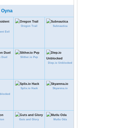
 Oyna
Oregon Trail
Subnautica
nt Evil
 Duel
Slither.io Pvp
Diep.io Unblocked
Splix.io Hack
Skyarena.io
nblocked
ion
Guts and Glory
Mutlu Oda