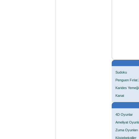
Sudoku
Penguen Fırlat 
Karides Yemeği
Kanat
4D Oyunlar
Ameliyat Oyunla
Zuma Oyunları
Köstebekgiller