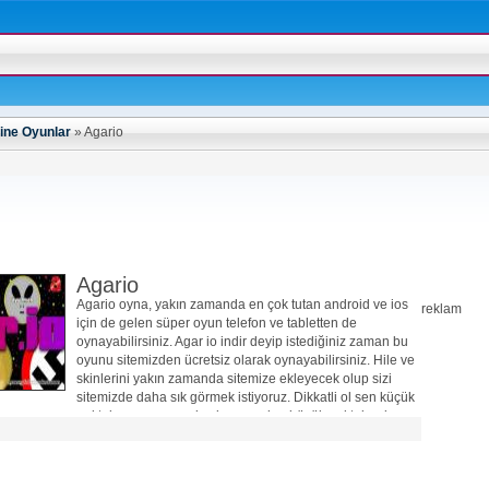
ine Oyunlar
»
Agario
Agario
Agario oyna, yakın zamanda en çok tutan android ve ios
reklam
için de gelen süper oyun telefon ve tabletten de
oynayabilirsiniz. Agar io indir deyip istediğiniz zaman bu
oyunu sitemizden ücretsiz olarak oynayabilirsiniz. Hile ve
skinlerini yakın zamanda sitemize ekleyecek olup sizi
sitemizde daha sık görmek istiyoruz. Dikkatli ol sen küçük
noktaları yemeye çalışırken senden büyük noktalar da
seni yiyebilir. Dünya genelinde online olarak oynanılan bir
oyundur.