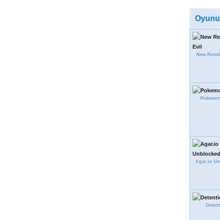
Oyunu
New Reside
Pokemon
Agar.io U
Detent