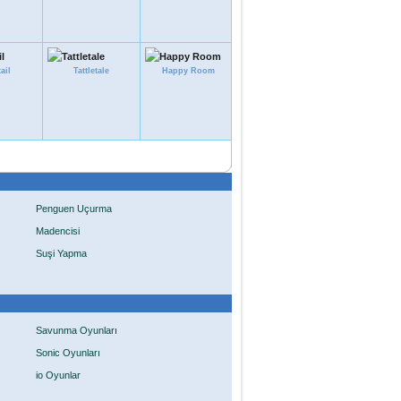
tail
Tattletale
Happy Room
Penguen Uçurma
Madencisi
Suşi Yapma
Savunma Oyunları
Sonic Oyunları
io Oyunlar