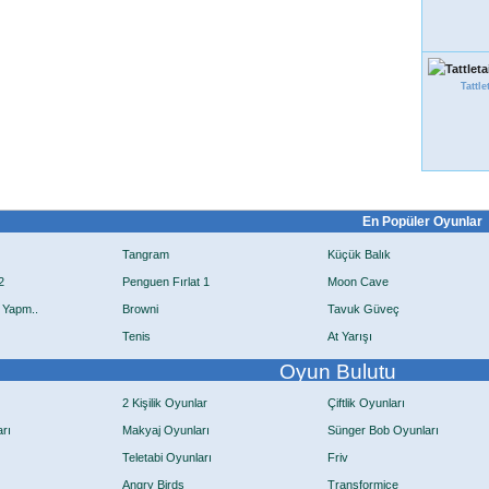
Tattle
En Popüler Oyunlar
Tangram
Küçük Balık
2
Penguen Fırlat 1
Moon Cave
 Yapm..
Browni
Tavuk Güveç
Tenis
At Yarışı
Oyun Bulutu
2 Kişilik Oyunlar
Çiftlik Oyunları
rı
Makyaj Oyunları
Sünger Bob Oyunları
Teletabi Oyunları
Friv
Angry Birds
Transformice