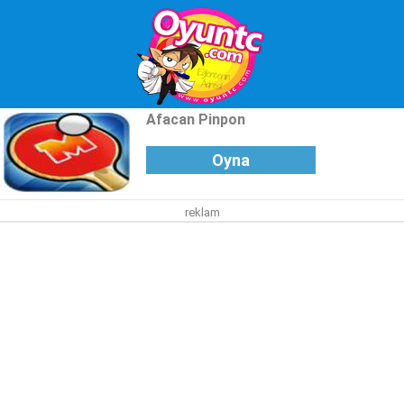
Afacan Pinpon
Oyna
reklam