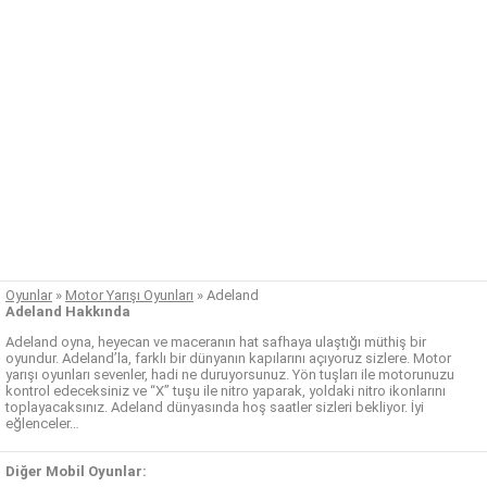
Oyunlar
»
Motor Yarışı Oyunları
»
Adeland
Adeland Hakkında
Adeland oyna, heyecan ve maceranın hat safhaya ulaştığı müthiş bir
oyundur. Adeland’la, farklı bir dünyanın kapılarını açıyoruz sizlere. Motor
yarışı oyunları sevenler, hadi ne duruyorsunuz. Yön tuşları ile motorunuzu
kontrol edeceksiniz ve “X” tuşu ile nitro yaparak, yoldaki nitro ikonlarını
toplayacaksınız. Adeland dünyasında hoş saatler sizleri bekliyor. İyi
eğlenceler…
Diğer Mobil Oyunlar: