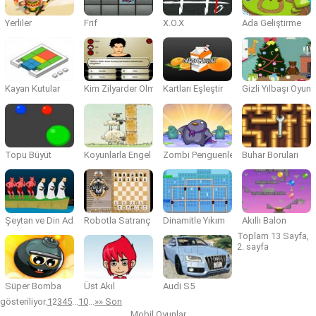
Yerliler
Frif
X.O.X
Ada Geliştirme
Kayan Kutular
Kim Zilyarder Olmak İster?
Kartları Eşleştir
Gizli Yılbaşı Oyunc
Topu Büyüt
Koyunlarla Engel Aşma
Zombi Penguenler
Buhar Boruları
Şeytan ve Din Adamları
Robotla Satranç
Dinamitle Yıkım
Akıllı Balon
Toplam 13 Sayfa,
2. sayfa
Süper Bomba
Üst Akıl
Audi S5
gösteriliyor.
1
2
3
4
5
...
10
...
»
» Son
Mobil Oyunlar