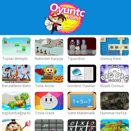
Topları Birleştir
Nehirden Karşıya Geçirme
Tipandrun
Gümüş Küre
Benzerlerini Bulma
Turta Avcısı
Isındırıcı Oyunlar
Büyük Domuz
Kaplumbağayı Kurtar
Trivia Crack
Serin Matematik
Hummer Hafıza