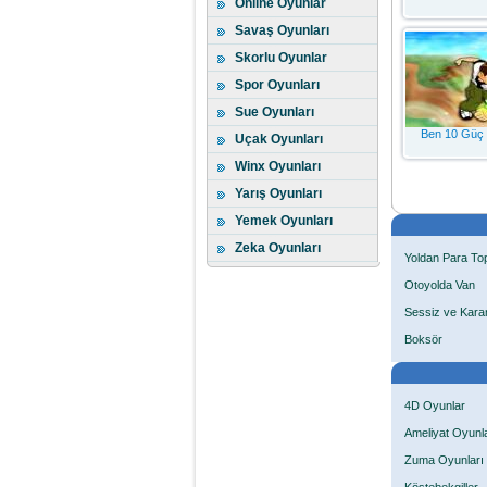
Online Oyunlar
Savaş Oyunları
Skorlu Oyunlar
Spor Oyunları
Sue Oyunları
Ben 10 Güç 
Uçak Oyunları
Winx Oyunları
Yarış Oyunları
Yemek Oyunları
Zeka Oyunları
Yoldan Para To
Otoyolda Van
Sessiz ve Karan
Boksör
4D Oyunlar
Ameliyat Oyunla
Zuma Oyunları