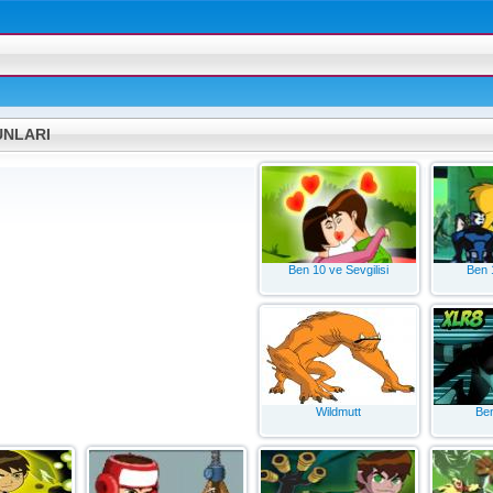
UNLARI
Ben 10 ve Sevgilisi
Ben 
Wildmutt
Be