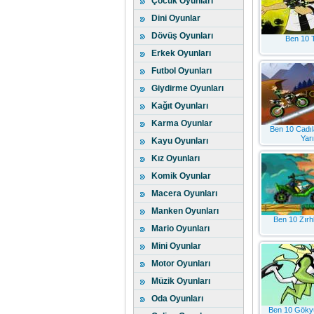
Çocuk Oyunları
Dini Oyunlar
Dövüş Oyunları
Ben 10 
Erkek Oyunları
Futbol Oyunları
Giydirme Oyunları
Kağıt Oyunları
Karma Oyunlar
Ben 10 Cadıl
Yarı
Kayu Oyunları
Kız Oyunları
Komik Oyunlar
Macera Oyunları
Manken Oyunları
Ben 10 Zırhl
Mario Oyunları
Mini Oyunlar
Motor Oyunları
Müzik Oyunları
Oda Oyunları
Ben 10 Göky