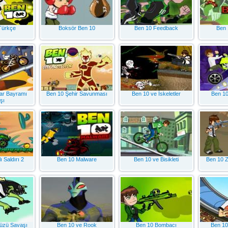
Türkçe
Boksör Ben 10
Ben 10 Feedback
Ben 
ar Bayramı
Ben 10 Şehir Savunması
Ben 10 ve İskeletler
Ben 10 
şı
ı Saldırı 2
Ben 10 Malware
Ben 10 ve Bisikleti
Ben 10 
üzü Savaşı
Ben 10 ve Rook
Ben 10 Bombacı
Ben 10