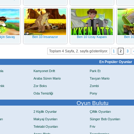
için Savaş
Ben 10 İnsanazor
Ben 10 Uzay Kapanı
Ben 10
Toplam 4 Sayfa, 2. sayfa gösteriliyor.
1
2
3
En Popüler Oyunlar
pla
Kamyonet Drift
Park Et
Araba Süren Mario
Tavşan Mario
lık
Zor Boks
Zombi
Oda Temizliği
Pony
Oyun Bulutu
2 Kişilik Oyunlar
Çiftlik Oyunları
rı
Makyaj Oyunları
Sünger Bob Oyunları
Teletabi Oyunları
Friv