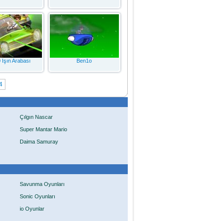
 Işın Arabası
Ben1o
4
Çılgın Nascar
Super Mantar Mario
Daima Samuray
Savunma Oyunları
Sonic Oyunları
io Oyunlar