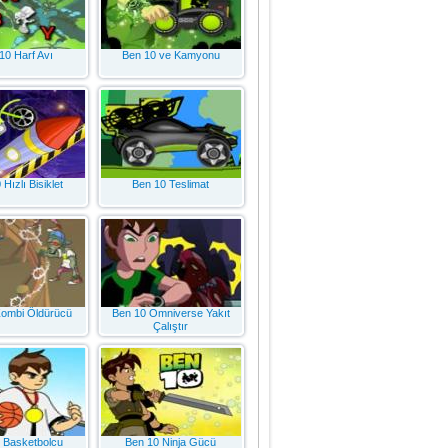
10 Harf Avı
Ben 10 ve Kamyonu
Hızlı Bisiklet
Ben 10 Teslimat
Zombi Öldürücü
Ben 10 Omniverse Yakıt
Çalıştır
 Basketbolcu
Ben 10 Ninja Gücü