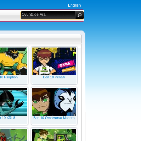
English
10 Psyphon
Ben 10 Penaltı
n 10 XRL8
Ben 10 Omniverse Macera