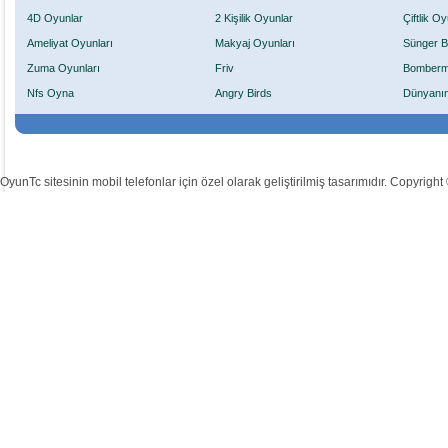
4D Oyunlar
2 Kişilik Oyunlar
Çiftlik Oy
Ameliyat Oyunları
Makyaj Oyunları
Sünger B
Zuma Oyunları
Friv
Bomber
Nfs Oyna
Angry Birds
Dünyanı
OyunTc sitesinin mobil telefonlar için özel olarak geliştirilmiş tasarımıdır. Copyri