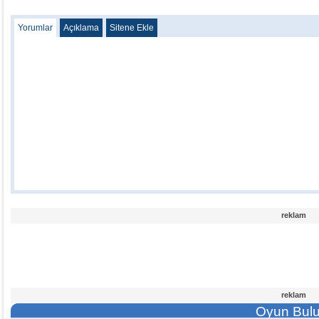
Yorumlar
Açıklama
Sitene Ekle
reklam
reklam
Oyun Bulu