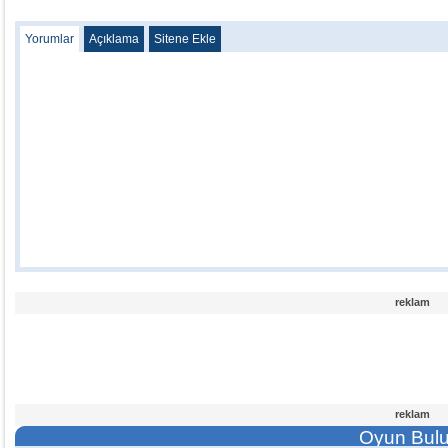
Yorumlar
Açıklama
Sitene Ekle
reklam
reklam
Oyun Bulu