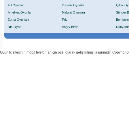
4D Oyunlar
2 Kişilik Oyunlar
Çiftlik Oy
Ameliyat Oyunları
Makyaj Oyunları
Sünger B
Zuma Oyunları
Friv
Bomber
Nfs Oyna
Angry Birds
Dünyanı
OyunTc sitesinin mobil telefonlar için özel olarak geliştirilmiş tasarımıdır. Copyri